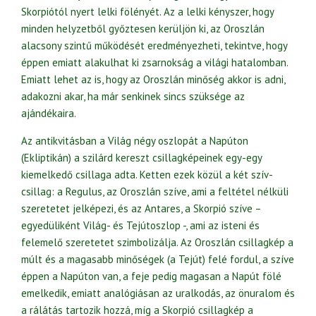
Skorpiótól nyert lelki fölényét. Az a lelki kényszer, hogy
minden helyzetből győztesen kerüljön ki, az Oroszlán
alacsony szintű működését eredményezheti, tekintve, hogy
éppen emiatt alakulhat ki zsarnokság a világi hatalomban.
Emiatt lehet az is, hogy az Oroszlán minőség akkor is adni,
adakozni akar, ha már senkinek sincs szüksége az
ajándékaira.
Az antikvitásban a Világ négy oszlopát a Napúton
(Ekliptikán) a szilárd kereszt csillagképeinek egy-egy
kiemelkedő csillaga adta. Ketten ezek közül a két szív-
csillag: a Regulus, az Oroszlán szíve, ami a feltétel nélküli
szeretetet jelképezi, és az Antares, a Skorpió szíve –
egyedüliként Világ- és Tejútoszlop -, ami az isteni és
felemelő szeretetet szimbolizálja. Az Oroszlán csillagkép a
múlt és a magasabb minőségek (a Tejút) felé fordul, a szíve
éppen a Napúton van, a feje pedig magasan a Napút fölé
emelkedik, emiatt analógiásan az uralkodás, az önuralom és
a rálátás tartozik hozzá, míg a Skorpió csillagkép a