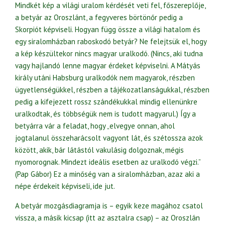
Mindkét kép a világi uralom kérdését veti fel, főszereplője,
a betyár az Oroszlánt, a fegyveres börtönőr pedig a
Skorpiót képviseli. Hogyan függ össze a világi hatalom és
egy siralomházban raboskodó betyár? Ne felejtsük el, hogy
a kép készültekor nincs magyar uralkodó. (Nincs, aki tudna
vagy hajlandó lenne magyar érdeket képviselni. A Mátyás
király utáni Habsburg uralkodók nem magyarok, részben
ügyetlenségükkel, részben a tájékozatlanságukkal, részben
pedig a kifejezett rossz szándékukkal mindig ellenünkre
uralkodtak, és többségük nem is tudott magyarul.) Így a
betyárra vár a feladat, hogy „elvegye onnan, ahol
jogtalanul összeharácsolt vagyont lát, és szétossza azok
között, akik, bár látástól vakulásig dolgoznak, mégis
nyomorognak. Mindezt ideális esetben az uralkodó végzi.”
(Pap Gábor) Ez a minőség van a siralomházban, azaz aki a
népe érdekeit képviseli, ide jut.
A betyár mozgásdiagramja is – egyik keze magához csatol
vissza, a másik kicsap (itt az asztalra csap) – az Oroszlán