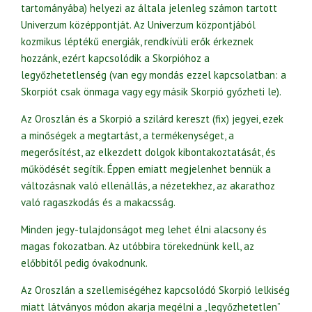
tartományába) helyezi az általa jelenleg számon tartott
Univerzum középpontját. Az Univerzum központjából
kozmikus léptékű energiák, rendkívüli erők érkeznek
hozzánk, ezért kapcsolódik a Skorpióhoz a
legyőzhetetlenség (van egy mondás ezzel kapcsolatban: a
Skorpiót csak önmaga vagy egy másik Skorpió győzheti le).
Az Oroszlán és a Skorpió a szilárd kereszt (fix) jegyei, ezek
a minőségek a megtartást, a termékenységet, a
megerősítést, az elkezdett dolgok kibontakoztatását, és
működését segítik. Éppen emiatt megjelenhet bennük a
változásnak való ellenállás, a nézetekhez, az akarathoz
való ragaszkodás és a makacsság.
Minden jegy-tulajdonságot meg lehet élni alacsony és
magas fokozatban. Az utóbbira törekednünk kell, az
előbbitől pedig óvakodnunk.
Az Oroszlán a szellemiségéhez kapcsolódó Skorpió lelkiség
miatt látványos módon akarja megélni a „legyőzhetetlen”