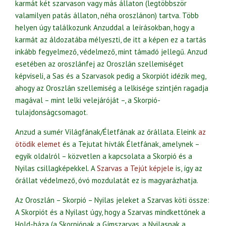
karmát két szarvason vagy más állaton (legtöbbször
valamilyen patás állaton, néha oroszlánon) tartva. Több
helyen úgy találkozunk Anzuddal a leírásokban, hogy a
karmát az áldozatába mélyeszti, de itt a képen ez a tartás
inkább fegyelmező, védelmező, mint támadó jellegű. Anzud
esetében az oroszlánfej az Oroszlán szellemiséget
képviseli, a Sas és a Szarvasok pedig a Skorpiót idézik meg,
ahogy az Oroszlán szellemiség a lelkisége szintjén ragadja
magával – mint lelki velejáróját –, a Skorpió-
tulajdonságcsomagot.
Anzud a sumér Világfának/Életfának az őrállata. Eleink
az
ötödik elemet
és a Tejutat hívták Életfának, amelynek –
egyik oldalról – közvetlen a kapcsolata a Skorpió és a
Nyilas csillagképekkel. A
Szarvas a Tejút képjele
is, így az
őrállat védelmező, óvó mozdulatát ez is magyarázhatja.
Az Oroszlán – Skorpió – Nyilas jeleket a Szarvas köti össze:
A Skorpiót és a Nyilast úgy, hogy a Szarvas mindkettőnek a
Hold-háza (a Skorpiónak a Gímszarvas, a Nyilasnak a