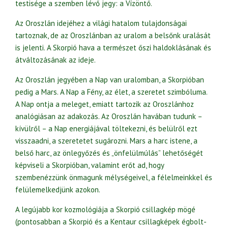
testisége a szemben lévő jegy: a Vízöntő.
Az Oroszlán idejéhez a világi hatalom tulajdonságai
tartoznak, de az Oroszlánban az uralom a belsőnk uralását
is jelenti. A Skorpió hava a természet őszi haldoklásának és
átváltozásának az ideje.
Az Oroszlán jegyében a Nap van uralomban, a Skorpióban
pedig a Mars. A Nap a Fény, az élet, a szeretet szimbóluma.
A Nap ontja a meleget, emiatt tartozik az Oroszlánhoz
analógiásan az adakozás. Az Oroszlán havában tudunk –
kívülről – a Nap energiájával töltekezni, és belülről ezt
visszaadni, a szeretetet sugározni. Mars a harc istene, a
belső harc, az önlegyőzés és „önfelülmúlás” lehetőségét
képviseli a Skorpióban, valamint erőt ad, hogy
szembenézzünk önmagunk mélységeivel, a félelmeinkkel és
felülemelkedjünk azokon.
A legújabb kor kozmológiája a Skorpió csillagkép mögé
(pontosabban a Skorpió és a Kentaur csillagképek égbolt-