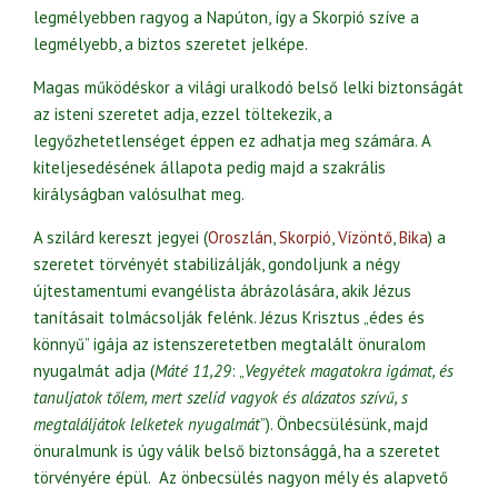
legmélyebben ragyog a Napúton, így a Skorpió szíve a
legmélyebb, a biztos szeretet jelképe.
Magas működéskor a világi uralkodó belső lelki biztonságát
az isteni szeretet adja, ezzel töltekezik, a
legyőzhetetlenséget éppen ez adhatja meg számára. A
kiteljesedésének állapota pedig majd a szakrális
királyságban valósulhat meg.
A szilárd kereszt jegyei (
Oroszlán
,
Skorpió
,
Vízöntő
,
Bika
) a
szeretet törvényét stabilizálják, gondoljunk a négy
újtestamentumi evangélista ábrázolására, akik Jézus
tanításait tolmácsolják felénk. Jézus Krisztus „édes és
könnyű” igája az istenszeretetben megtalált önuralom
nyugalmát adja (
Máté 11,29
: „
Vegyétek magatokra igámat, és
tanuljatok tőlem, mert szelíd vagyok és alázatos szívű, s
megtaláljátok lelketek nyugalmát
”). Önbecsülésünk, majd
önuralmunk is úgy válik belső biztonsággá, ha a szeretet
törvényére épül. Az önbecsülés nagyon mély és alapvető