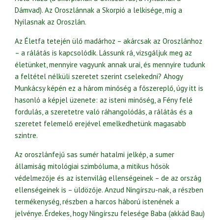
Dámvad). Az Oroszlánnak a Skorpió a lelkisége, míg a
Nyilasnak az Oroszlán.
Az Életfa tetején ülő madárhoz – akárcsak az Oroszlánhoz
– a rálátás is kapcsolódik. Lássunk rá, vizsgáljuk meg az
életünket, mennyire vagyunk annak urai, és mennyire tudunk
a feltétel nélküli szeretet szerint cselekedni? Ahogy
Munkácsy képén ez a három minőség a főszereplő, úgy itt is
hasonló a képjel üzenete: az isteni minőség, a Fény felé
fordulás, a szeretetre való ráhangolódás, a rálátás és a
szeretet felemelő erejével emelkedhetünk magasabb
szintre.
Az oroszlánfejű sas sumér hatalmi jelkép, a sumer
államiság mitológiai szimbóluma, a mitikus hősök
védelmezője és az istenvilág ellenségeinek – de az ország
ellenségeinek is – üldözője. Anzud Ningírszu-nak, a részben
termékenység, részben a harcos háború istenének a
jelvénye. Érdekes, hogy Ningírszu felesége Baba (akkád Bau)