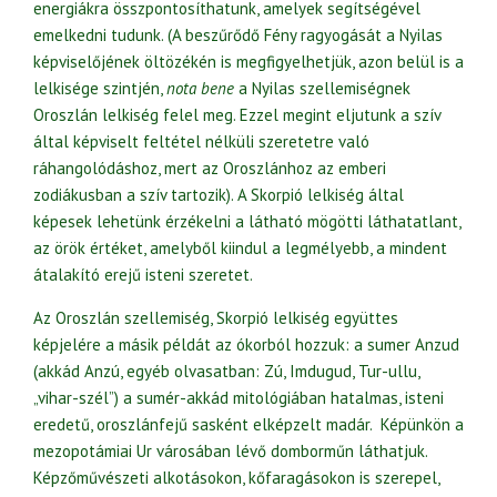
energiákra összpontosíthatunk, amelyek segítségével
emelkedni tudunk. (A beszűrődő Fény ragyogását a Nyilas
képviselőjének öltözékén is megfigyelhetjük, azon belül is a
lelkisége szintjén,
nota bene
a Nyilas szellemiségnek
Oroszlán lelkiség felel meg. Ezzel megint eljutunk a szív
által képviselt feltétel nélküli szeretetre való
ráhangolódáshoz, mert az Oroszlánhoz az emberi
zodiákusban a szív tartozik). A Skorpió lelkiség által
képesek lehetünk érzékelni a látható mögötti láthatatlant,
az örök értéket, amelyből kiindul a legmélyebb, a mindent
átalakító erejű isteni szeretet.
Az Oroszlán szellemiség, Skorpió lelkiség együttes
képjelére a másik példát az ókorból hozzuk: a sumer Anzud
(akkád Anzú, egyéb olvasatban: Zú, Imdugud, Tur-ullu,
„vihar-szél”) a sumér-akkád mitológiában hatalmas, isteni
eredetű, oroszlánfejű sasként elképzelt madár. Képünkön a
mezopotámiai Ur városában lévő domborműn láthatjuk.
Képzőművészeti alkotásokon, kőfaragásokon is szerepel,