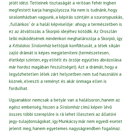
jelét idézi. Tetteinek tisztaságát a virítóan fehér ingben
megfestett karja hangsúlyozza. Ha nem is tudnánk, hogy
siralomházban vagyunk, a képírás szintjén a szuronypuskás,
„fullánkos” őr a halál képviselője: ahogy a természetben is
ez az átváltozás a Skorpió idejéhez kötődik. Az Oroszlán
lelki működésének mindenkori meghatározója a Skorpió, így
a
Kétalakos Siralomház
kettőjük konfliktusát, a lélek síkján
zajló drámát is képes megjeleníteni (természetesen,
életképi szinten, egy elítélt és őrzője együttes ábrázolása
már hordoz magában feszültséget). Azt a drámát, hogy a
legyőzhetetlen lélek zárt helyzetben nem tud használni a
köznek, elveszti a reményt és akár önmaga ellen is
fordulhat.
Ugyanakkor nemcsak a betyár van a halálsoron, hanem az
egész emberiség, hiszen a
Siralomház
című képen lévő
összes többi szereplőre is rá lehet illeszteni az állatövi
jegy-tulajdonságokat, így Munkácsy már nem egyedi esetet
jelenít meg, hanem egyetemes nagyságrendben fogalmaz.