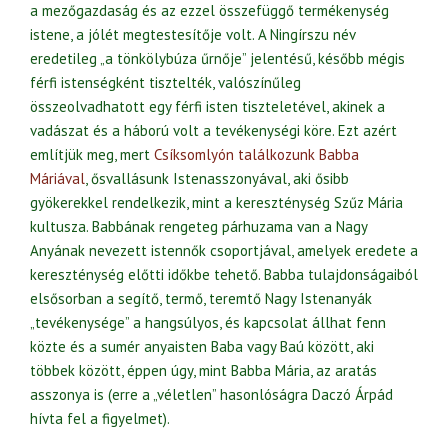
a mezőgazdaság és az ezzel összefüggő termékenység
istene, a jólét megtestesítője volt. A Ningírszu név
eredetileg „a tönkölybúza űrnője” jelentésű, később mégis
férfi istenségként tisztelték, valószínűleg
összeolvadhatott egy férfi isten tiszteletével, akinek a
vadászat és a háború volt a tevékenységi köre. Ezt azért
említjük meg, mert
Csíksomlyón találkozunk Babba
Máriával
, ősvallásunk Istenasszonyával, aki ősibb
gyökerekkel rendelkezik, mint a kereszténység Szűz Mária
kultusza. Babbának rengeteg párhuzama van a Nagy
Anyának nevezett istennők csoportjával, amelyek eredete a
kereszténység előtti időkbe tehető. Babba tulajdonságaiból
elsősorban a segítő, termő, teremtő Nagy Istenanyák
„tevékenysége” a hangsúlyos, és kapcsolat állhat fenn
közte és a sumér anyaisten Baba vagy Baú között, aki
többek között, éppen úgy, mint Babba Mária, az aratás
asszonya is (erre a „véletlen” hasonlóságra Daczó Árpád
hívta fel a figyelmet).