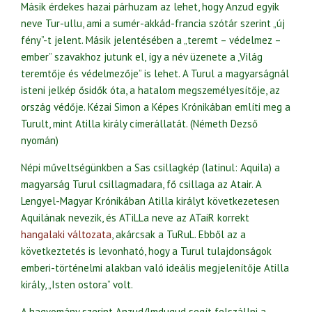
Másik érdekes hazai párhuzam az lehet, hogy Anzud egyik
neve Tur-ullu, ami a sumér-akkád-francia szótár szerint „új
fény”-t jelent. Másik jelentésében a „teremt – védelmez –
ember” szavakhoz jutunk el, így a név üzenete a „Világ
teremtője és védelmezője” is lehet. A Turul a magyarságnál
isteni jelkép ősidők óta, a hatalom megszemélyesítője, az
ország védője. Kézai Simon a Képes Krónikában említi meg a
Turult, mint Atilla király címerállatát. (Németh Dezső
nyomán)
Népi műveltségünkben a Sas csillagkép (latinul: Aquila) a
magyarság Turul csillagmadara, fő csillaga az Atair. A
Lengyel-Magyar Krónikában Atilla királyt következetesen
Aquilának nevezik, és ATiLLa neve az ATaiR korrekt
hangalaki változata
, akárcsak a TuRuL. Ebből az a
következtetés is levonható, hogy a Turul tulajdonságok
emberi-történelmi alakban való ideális megjelenítője Atilla
király, „Isten ostora” volt.
A hagyomány szerint Anzud/Imdugud segít felszállni a