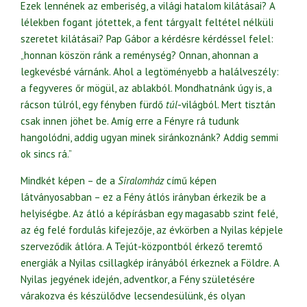
Ezek lennének az emberiség, a világi hatalom kilátásai? A
lélekben fogant jótettek, a fent tárgyalt feltétel nélküli
szeretet kilátásai? Pap Gábor a kérdésre kérdéssel felel:
„honnan köszön ránk a reménység? Onnan, ahonnan a
legkevésbé várnánk. Ahol a legtöményebb a halálveszély:
a fegyveres őr mögül, az ablakból. Mondhatnánk úgy is, a
rácson túlról, egy fényben fürdő
túl
-világból. Mert tisztán
csak innen jöhet be. Amíg erre a Fényre rá tudunk
hangolódni, addig ugyan minek siránkoznánk? Addig semmi
ok sincs rá.”
Mindkét képen – de a
Siralomház
című képen
látványosabban – ez a Fény átlós irányban érkezik be a
helyiségbe. Az átló a képírásban egy magasabb szint felé,
az ég felé fordulás kifejezője, az évkörben a Nyilas képjele
szerveződik átlóra. A Tejút-központból érkező teremtő
energiák a Nyilas csillagkép irányából érkeznek a Földre. A
Nyilas jegyének idején, adventkor, a Fény születésére
várakozva és készülődve lecsendesülünk, és olyan