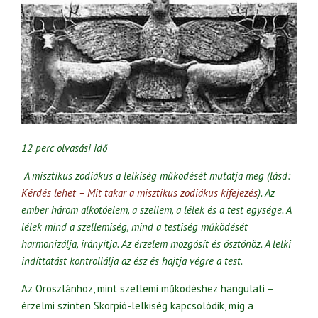
12 perc olvasási idő
A misztikus zodiákus a lelkiség működését mutatja meg (lásd:
Kérdés lehet – Mit takar a misztikus zodiákus kifejezés
). Az
ember három alkotóelem, a szellem, a lélek és a test egysége. A
lélek mind a szellemiség, mind a testiség működését
harmonizálja, irányítja.
Az érzelem mozgósít és ösztönöz. A lelki
indíttatást kontrollálja az ész és hajtja végre a test.
Az Oroszlánhoz, mint szellemi működéshez hangulati –
érzelmi szinten Skorpió-lelkiség kapcsolódik, míg a