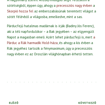
sötétségből, éppen úgy, ahogy a
precessziós nagy évben
a
Skorpió hozza fel
az emberszabásúnak teremtett világot a
sötét félévből a világosba, emelkedve, mint a sas.
Párducfejű hatalmas madárnak is írják (Badiny Jós Ferenc),
aki a téli napfordulókor – a Bak jegyében – az elgyengült
Napot a magasban emeli. Azért lehet párducfejű is, mert
a
Párduc a Rák harmadik Hold-háza
, és ahogy a kis évben a
Rák jegyéhez tartozik a fénymaximum, úgy a precessziós
nagy évben ez az Oroszlán világhónapban érhető tetten.
ELŐZŐ
KÖVETKEZŐ