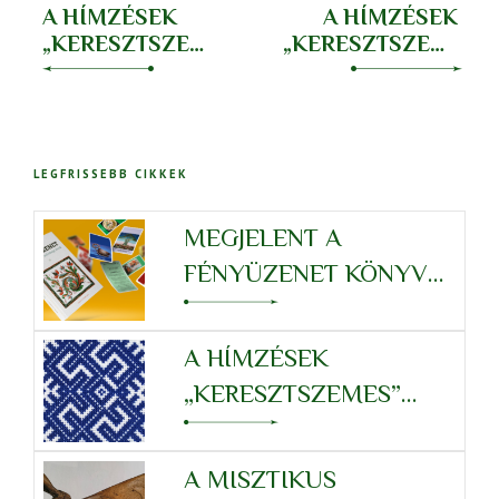
A HÍMZÉSEK
A HÍMZÉSEK
„KERESZTSZEMES”
„KERESZTSZEMES”
RENDSZERE –
RENDSZERE –
RÁK
OROSZLÁN
LEGFRISSEBB CIKKEK
MEGJELENT A
FÉNYÜZENET KÖNYV
KÁRTYAJÁTÉKKAL
A HÍMZÉSEK
„KERESZTSZEMES”
RENDSZERE – SKORPIÓ
A MISZTIKUS