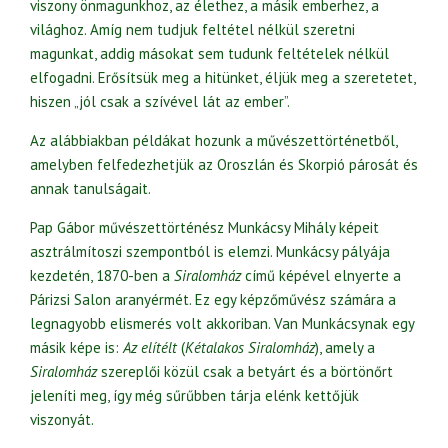
viszony önmagunkhoz, az élethez, a másik emberhez, a
világhoz. Amíg nem tudjuk feltétel nélkül szeretni
magunkat, addig másokat sem tudunk feltételek nélkül
elfogadni. Erősítsük meg a hitünket, éljük meg a szeretetet,
hiszen „jól csak a szívével lát az ember”.
Az alábbiakban példákat hozunk a művészettörténetből,
amelyben felfedezhetjük az Oroszlán és Skorpió párosát és
annak tanulságait.
Pap Gábor művészettörténész Munkácsy Mihály képeit
asztrálmítoszi szempontból is elemzi. Munkácsy pályája
kezdetén, 1870-ben a
Siralomház
című képével elnyerte a
Párizsi Salon aranyérmét. Ez egy képzőművész számára a
legnagyobb elismerés volt akkoriban. Van Munkácsynak egy
másik képe is:
Az elítélt
(
Kétalakos Siralomház
), amely a
Siralomház
szereplői közül csak a betyárt és a börtönőrt
jeleníti meg, így még sűrűbben tárja elénk kettőjük
viszonyát.