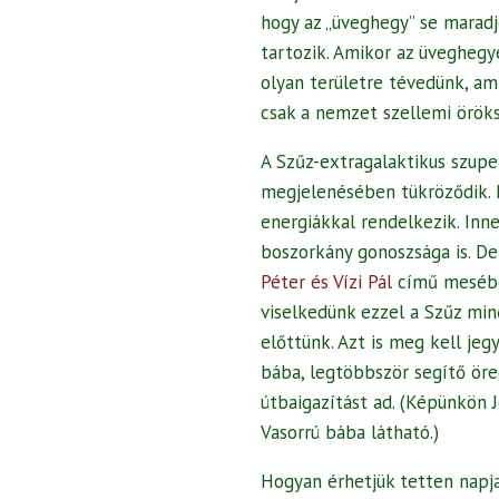
hogy az „üveghegy” se maradj
tartozik. Amikor az üveghegy
olyan területre tévedünk, a
csak a nemzet szellemi öröks
A Szűz-extragalaktikus szup
megjelenésében tükröződik. 
energiákkal rendelkezik. Inn
boszorkány gonoszsága is. De
Péter és Vízi Pál
című mesébe
viselkedünk ezzel a Szűz min
előttünk. Azt is meg kell je
bába, legtöbbször segítő öre
útbaigazítást ad. (Képünkön J
Vasorrú bába látható.)
Hogyan érhetjük tetten napj