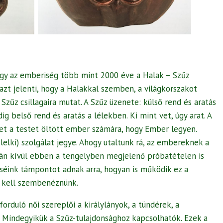
ogy az emberiség több mint 2000 éve a Halak – Szűz
azt jelenti, hogy a Halakkal szemben, a világkorszakot
 Szűz csillagaira mutat. A Szűz üzenete: külső rend és aratás
ig belső rend és aratás a lélekben. Ki mint vet, úgy arat. A
get a testet öltött ember számára, hogy Ember legyen.
 lelki) szolgálat jegye. Ahogy utaltunk rá, az embereknek a
án kívül ebben a tengelyben megjelenő próbatételen is
séink támpontot adnak arra, hogyan is működik ez a
l kell szembenéznünk.
rduló női szereplői a királylányok, a tündérek, a
 Mindegyikük a Szűz-tulajdonsághoz kapcsolhatók. Ezek a