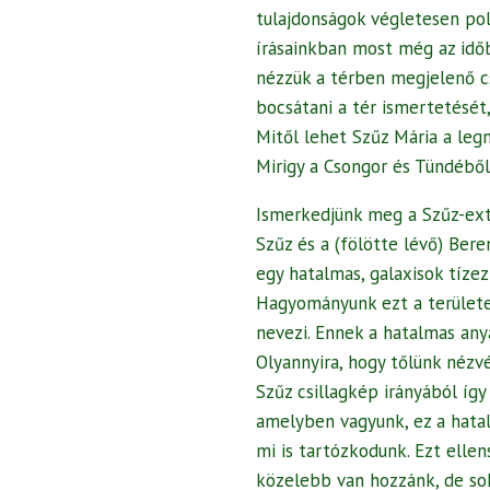
tulajdonságok végletesen pol
írásainkban most még az idő
nézzük a térben megjelenő cs
bocsátani a tér ismertetését,
Mitől lehet Szűz Mária a leg
Mirigy a Csongor és Tündébő
Ismerkedjünk meg a Szűz-ext
Szűz és a (fölötte lévő) Bere
egy hatalmas, galaxisok tíze
Hagyományunk ezt a területe
nevezi. Ennek a hatalmas any
Olyannyira, hogy tőlünk nézv
Szűz csillagkép irányából íg
amelyben vagyunk, ez a hata
mi is tartózkodunk. Ezt ellen
közelebb van hozzánk, de so