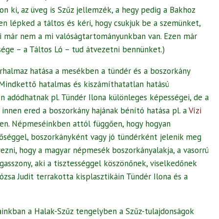
on ki, az üveg is Szűz jellemzék, a hegy pedig a Bakhoz
en lépked a táltos és kéri, hogy csukjuk be a szemünket,
mi már nem a mi valóságtartományunkban van. Ezen már
ége – a Táltos Ló – tud átvezetni bennünket.)
erhalmaz hatása a mesékben a tündér és a boszorkány
Mindkettő hatalmas és kiszámíthatatlan hatású
en adódhatnak pl. Tündér Ilona különleges képességei, de a
 innen ered a boszorkány hajának bénító hatása pl. a
Vízi
n. Népmeséinkben attól függően, hogy hogyan
őséggel, boszorkányként vagy jó tündérként jelenik meg
gyezni, hogy a magyar népmesék boszorkányalakja, a vasorrú
gasszony, aki a tisztességgel köszönőnek, viselkedőnek
ózsa Judit terrakotta kisplasztikáin Tündér Ilona és a
ainkban a Halak-Szűz tengelyben a Szűz-tulajdonságok