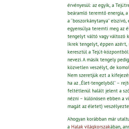
érvényesül: az egyik, a Tejút
beáramló teremtő energia, a 
a “boszorkánytanya” elszívó,
egyensúlya teremti meg az é
tengelyt váltó vagy változó k
Ikrek tengelyt, éppen azért,
keresztül a Tejút-központból
nevezi. A másik tengely pedi
közvetlen veszélyt, de komol
Nem szeretjük ezt a kifejezé
ha az „Élet-tengelyből” – re
feltétlenül halált jelent a 
nézni – különösen ebben a vi
magát az életet) veszélyeztet
Ahogyan korábban már utaltu
a
Halak világkorszak
ában, an