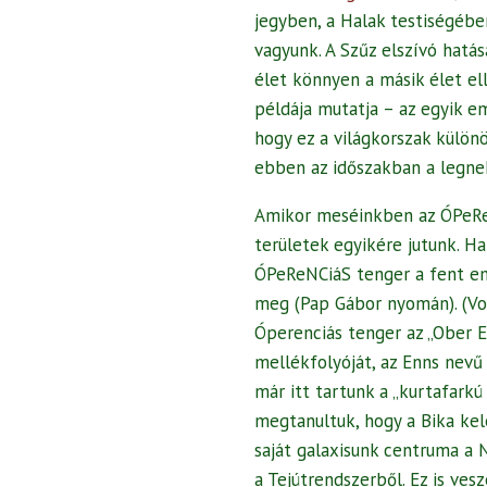
jegyben, a Halak testiségébe
vagyunk. A Szűz elszívó hatás
élet könnyen a másik élet ell
példája mutatja – az egyik em
hogy ez a világkorszak külö
ebben az időszakban a legne
Amikor meséinkben az ÓPeReN
területek egyikére jutunk. H
ÓPeReNCiáS tenger a fent eml
meg (Pap Gábor nyomán). (Von
Óperenciás tenger az „Ober E
mellékfolyóját, az Enns nevű
már itt tartunk a „kurtafarkú
megtanultuk, hogy a Bika kel
saját galaxisunk centruma a Ny
a Tejútrendszerből. Ez is vesz