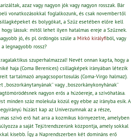
arizáltak, azaz vagy nagyon jók vagy nagyon rosszak. Bár
beli vonatkozásokkal foglalkozunk, és csak novembertől
illagképeket és bolygókat, a Szűz esetében előre kell
 hogy lássuk: mitől lehet ilyen hatalmas ereje a Szűznek.
nagyobb jó, és pl. ördöngös szüle a
Mirkó királyfi
ból, vagy
l a legnagyobb rossz?
ragalaktikus szuperhalmazzal! Nevét onnan kapta, hogy a
niké haja (Coma Berenices) csillagképek irányában létezik
zreit tartalmazó anyagcsoportosulás (Coma-Virgo halmaz).
t „boszorkánytanyának” vagy „boszorkánykonyhának”
agtömörödésnek nagyon erős a húzóereje, a szívóhatása.
ést minden száz molekula közül egy ebbe az irányba esik. A
y egyirányú húzást kap az Univerzumnak az a része,
lmas szívó erő hat arra a kozmikus környezetre, amelyben
súlyozza a saját Tejútrendszerünk központja, amely sokkal
kkal kisebb. Így a Naprendszerben két domináns erő