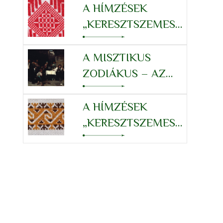
TULAJDONSÁGRENDSZERÉ
A HÍMZÉSEK
„KERESZTSZEMES”
RENDSZERE –
OROSZLÁN
A MISZTIKUS
ZODIÁKUS – AZ
OROSZLÁN
TULAJDONSÁGRENDSZERÉ
A HÍMZÉSEK
„KERESZTSZEMES”
RENDSZERE – RÁK