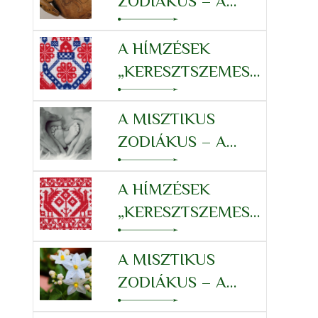
ZODIÁKUS – A
SKORPIÓ
TULAJDONSÁGRENDSZERÉ
A HÍMZÉSEK
„KERESZTSZEMES”
RENDSZERE –
MÉRLEG
A MISZTIKUS
ZODIÁKUS – A
MÉRLEG
TULAJDONSÁGRENDSZERÉ
A HÍMZÉSEK
„KERESZTSZEMES”
RENDSZERE –
SZŰZ
A MISZTIKUS
ZODIÁKUS – A
SZŰZ