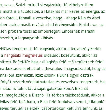
n, azaz a Szűzben kell vizsgázniuk, ítélethelyzetben
a miatt is a túloldalon, a Halaknál már kevés az energia, az
en fordul, fennáll a veszélye, hogy – ahogy Káin és Ábel
ber csak a másik rovására tud érvényesülni. Emiatt van az,
nösen próbára teszi az emberséget, Embernek maradni
hezebb, a legnagyobb kihívás.
Ciás tengeren is túl vagyunk, akkor a legveszélyesebb
a a
hangalaki megfelelés
oldaláról közelítünk, akkor az
ített BeReNiCe haja csillagkép felé eső területnek felel
atkoztassunk el attól a „hivatalos” magyarázattól, hogy az
nns”-ből származik, azaz őseink a Duna egyik osztrák
 folyót nézték végeláthatatlan és veszélyes tengernek. Ha
 malac” is túlmutat a saját galaxisunkon. A Bikánál
eti megfelelője a Disznó. Ha térben tájékozódunk, akkor a
ilas felé található, a Bika felé fordulva viszont „kilátunk”
élyes terület, az érzéki csábításokon kell úrrá lennünk. És