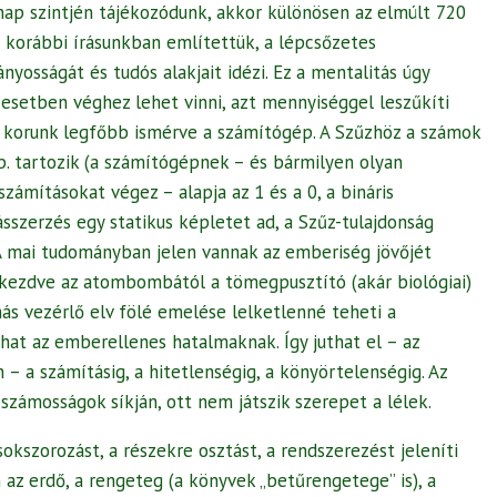
nap szintjén tájékozódunk, akkor különösen az elmúlt 720
r korábbi írásunkban említettük, a lépcsőzetes
yosságát és tudós alakjait idézi. Ez a mentalitás úgy
esetben véghez lehet vinni, azt mennyiséggel leszűkíti
g korunk legfőbb ismérve a számítógép. A Szűzhöz a számok
stb. tartozik (a számítógépnek – és bármilyen olyan
zámításokat végez – alapja az 1 és a 0, a bináris
ásszerzés egy statikus képletet ad, a Szűz-tulajdonság
A mai tudományban jelen vannak az emberiség jövőjét
 kezdve az atombombától a tömegpusztító (akár biológiai)
ás vezérlő elv fölé emelése lelketlenné teheti a
lhat az emberellenes hatalmaknak. Így juthat el – az
– a számításig, a hitetlenségig, a könyörtelenségig. Az
zámosságok síkján, ott nem játszik szerepet a lélek.
sokszorozást, a részekre osztást, a rendszerezést jeleníti
z erdő, a rengeteg (a könyvek „betűrengetege” is), a