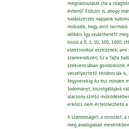
megvalósulását (ha a világhó
évben)? Először is, ahogy má
tudásszerzés napjaink tudomán
működik, hogy amit normális 
időben. Így születhetett me
közül a 0, 1, 10, 100, 1000, 
elektronikus eszköznek, ami s
számrendszer). Ez a fajta tud
szekvenciában gondolkozik. 
veszélyeztető tendenciák is,
fegyverekig. Az ész minden m
tudományt, kiszolgálójává vá
alacsony szintű működésében 
erkölcs nem értelmezhető a s
A számosságot, a sorozást, a 
meg analógiásan meséinkben a