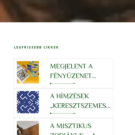
LEGFRISSEBB CIKKEK
MEGJELENT A
FÉNYÜZENET
KÖNYV
KÁRTYAJÁTÉKKAL
A HÍMZÉSEK
„KERESZTSZEMES”
RENDSZERE –
SKORPIÓ
A MISZTIKUS