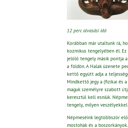
12 perc olvasási idő
Korábban már utaltunk rá, h
kozmikus tengelyében él. Ez 
jelölő tengely másik pontja a
a földön. A Halak üzenete ped
kettő együtt adja a teljessé
Mindkettő jegy a (fizikai és a
maguk személyre szabott útj
keresztül kell esniük. Népme
tengely, milyen veszélyekke
Népmeséink legtöbbször előfo
mostohák és a boszorkányok.