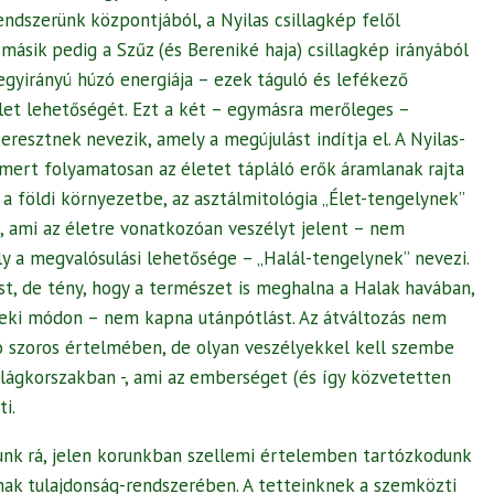
rendszerünk központjából, a Nyilas csillagkép felől
másik pedig a Szűz (és Bereniké haja) csillagkép irányából
 egyirányú húzó energiája – ezek táguló és lefékező
let lehetőségét. Ezt a két – egymásra merőleges –
eresztnek nevezik, amely a megújulást indítja el. A Nyilas-
 mert folyamatosan az életet tápláló erők áramlanak rajta
 a földi környezetbe, az asztálmitológia „Élet-tengelynek”
g, ami az életre vonatkozóan veszélyt jelent – nem
y a megvalósulási lehetősége – „Halál-tengelynek” nevezi.
st, de tény, hogy a természet is meghalna a Halak havában,
jteki módon – nem kapna utánpótlást. Az átváltozás nem
szó szoros értelmében, de olyan veszélyekkel kell szembe
lágkorszakban -, ami az emberséget (és így közvetetten
i.
nk rá, jelen korunkban szellemi értelemben tartózkodunk
nak tulajdonság-rendszerében. A tetteinknek a szemközti