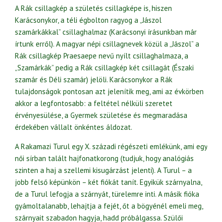
A Rák csillagkép a születés csillagképe is, hiszen
Karácsonykor, a téli égbolton ragyog a „Jászol
szamárkákkal” csillaghalmaz (Karácsonyi írásunkban már
írtunk erről). A magyar népi csillagnevek közül a „Jászol” a
Rák csillagkép Praesaepe nevű nyílt csillaghalmaza, a
„Szamárkák” pedig a Rák csillagkép két csillagát (Északi
szamár és Déli szamár) jelöli. Karácsonykor a Rák
tulajdonságok pontosan azt jelenítik meg, ami az évkörben
akkor a legfontosabb: a feltétel nélküli szeretet
érvényesülése, a Gyermek születése és megmaradása
érdekében vállalt önkéntes áldozat.
A Rakamazi Turul egy X. századi régészeti emlékünk, ami egy
női sírban talált hajfonatkorong (tudjuk, hogy analógiás
szinten a haj a szellemi kisugárzást jelenti). A Turul – a
jobb felső képünkön – két fiókát tanít. Egyikük szárnyalna,
de a Turul lefogja a szárnyát, türelemre inti. A másik fióka
gyámoltalanabb, lehajtja a fejét, őt a bögyénél emeli meg,
szárnyait szabadon hagyja, hadd próbálgassa. Szülői