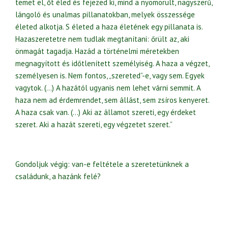
temet el, őt éled és fejezed ki, mind a nyomorult, nagyszerű,
lángoló és unalmas pillanatokban, melyek összessége
életed alkotja. S életed a haza életének egy pillanata is.
Hazaszeretetre nem tudlak megtanítani: őrült az, aki
önmagát tagadja. Hazád a történelmi méretekben
megnagyított és időtlenített személyiség. A haza a végzet,
személyesen is. Nem fontos, „szereted”-e, vagy sem. Egyek
vagytok. (…) A hazától ugyanis nem lehet várni semmit. A
haza nem ad érdemrendet, sem állást, sem zsíros kenyeret.
A haza csak van. (…) Aki az államot szereti, egy érdeket
szeret. Aki a hazát szereti, egy végzetet szeret.”
Gondoljuk végig: van-e feltétele a szeretetünknek a
családunk, a hazánk felé?