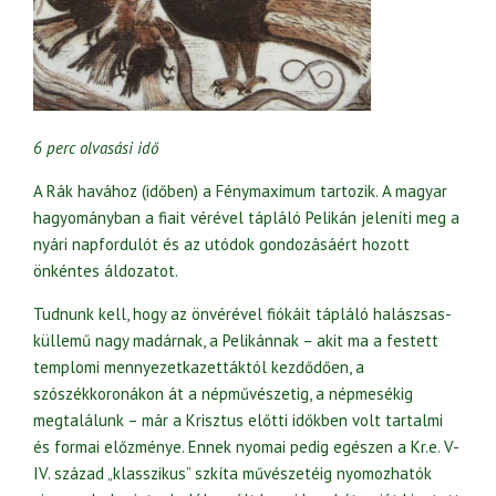
6 perc olvasási idő
A Rák havához (időben) a Fénymaximum tartozik. A magyar
hagyományban a fiait vérével tápláló Pelikán jeleníti meg a
nyári napfordulót és az utódok gondozásáért hozott
önkéntes áldozatot.
Tudnunk kell, hogy az önvérével fiókáit tápláló halászsas-
küllemű nagy madárnak, a Pelikánnak – akit ma a festett
templomi mennyezetkazettáktól kezdődően, a
szószékkoronákon át a népművészetig, a népmesékig
megtalálunk – már a Krisztus előtti időkben volt tartalmi
és formai előzménye. Ennek nyomai pedig egészen a Kr.e. V-
IV. század „klasszikus” szkíta művészetéig nyomozhatók