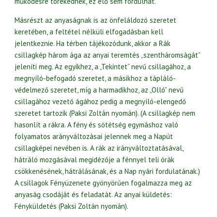
működésre törekednek, ez elő sem fordulhat.
Másrészt az anyaságnak is az önfeláldozó szeretet
keretében, a feltétel nélküli elfogadásban kell
jelentkeznie. Ha térben tájékozódunk, akkor a Rák
csillagkép három ága az anyai teremtés „szentháromságát”
jeleníti meg. Az egyikhez, a „Tekintet” nevű csillagához, a
megnyíló-befogadó szeretet, a másikhoz a tápláló-
védelmező szeretet, míg a harmadikhoz, az „Olló” nevű
csillagához vezető ágához pedig a megnyíló-elengedő
szeretet tartozik (Paksi Zoltán nyomán). (A csillagkép nem
hasonlít a rákra. A fény és sötétség egymáshoz való
folyamatos arányváltozásai jelennek meg a Napút
csillagképei nevében is. A rák az irányváltoztatásával,
hátráló mozgásával megidézője a fénnyel teli órák
csökkenésének, hátrálásának, és a Nap nyári fordulatának.)
A csillagok Fényüzenete gyönyörűen fogalmazza meg az
anyaság csodáját és feladatát. Az anyai küldetés:
Fényküldetés (Paksi Zoltán nyomán).