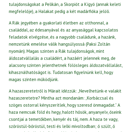
tulajdonságokat a Pelikán, a Skorpiót a Kígyó (annak keleti
megfelelője), a Halakat pedig a két madárfióka jelöli.
A Rák jegyében a gyakorlati életben az otthonnal, a
családdal, az édesanyával és az anyasággal kapcsolatos
feladatok elvégzése, és a nagyobb családunk, a hazánk,
nemzetünk emelése válik hangsúlyossá (Paksi Zoltán
nyomán). Magas szinten a Rák tulajdonságok, mint
áldozatvállalás a családért, a hazáért jelennek meg, de
alacsony szinten jelenthetnek fölösleges áldozatvállalást,
kihasználhatóságot is. Tudatosan figyelnünk kell, hogy
magas szinten működjünk.
A hazaszeretetről is Márait idézzük: „Nevelhetünk-e valakit
hazaszeretetre? Mintha azt mondanám: „Korbáccsal és
szöges ostorral kényszerítlek, hogy szeresd önmagadat.” A
haza nemcsak föld és hegy, halott hősök, anyanyelv, őseink
csontjai a temetőkben, kenyér és táj, nem. A haza te vagy,
szőröstül-bőröstül, testi és lelki mivoltodban; ő szült, ő