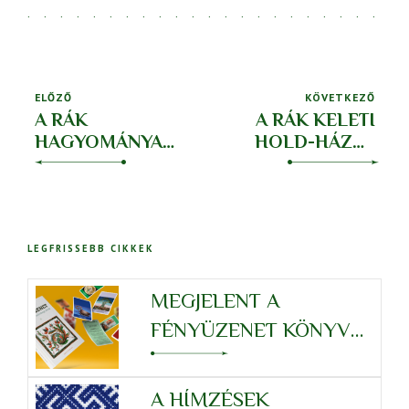
ELŐZŐ
KÖVETKEZŐ
A RÁK
A RÁK KELETI
HAGYOMÁNYAI
HOLD-HÁZAI:
II. – SARLÓS
ÖKÖR, GÓLYA,
BOLDOGASSZONY
PÁRDUC
LEGFRISSEBB CIKKEK
MEGJELENT A
FÉNYÜZENET KÖNYV
KÁRTYAJÁTÉKKAL
A HÍMZÉSEK