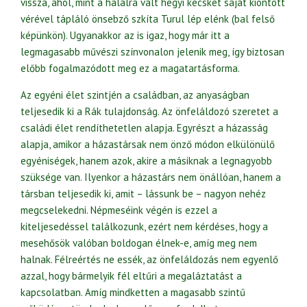
vissza, ahol, mint a halálra vált hegyi kecskét saját kiontott
vérével tápláló önsebző szkíta Turul lép elénk (bal felső
képünkön). Ugyanakkor az is igaz, hogy már itt a
legmagasabb művészi színvonalon jelenik meg, így biztosan
előbb fogalmazódott meg ez a magatartásforma.
Az egyéni élet szintjén a családban, az anyaságban
teljesedik ki a Rák tulajdonság. Az önfeláldozó szeretet a
családi élet rendíthetetlen alapja. Egyrészt a házasság
alapja, amikor a házastársak nem önző módon elkülönülő
egyéniségek, hanem azok, akire a másiknak a legnagyobb
szüksége van. Ilyenkor a házastárs nem önállóan, hanem a
társban teljesedik ki, amit – lássunk be – nagyon nehéz
megcselekedni. Népmeséink végén is ezzel a
kiteljesedéssel találkozunk, ezért nem kérdéses, hogy a
mesehősök valóban boldogan élnek-e, amíg meg nem
halnak. Félreértés ne essék, az önfeláldozás nem egyenlő
azzal, hogy bármelyik fél eltűri a megaláztatást a
kapcsolatban. Amíg mindketten a magasabb szintű