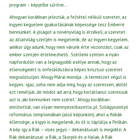
program – képjelbe sűrítve…
Ahogyan korábban jeleztük, a feltétel nélküli szeretet, az
ingyen kegyelem gyakorlásának képessége tesz Emberré
bennünket. A jóságot a növényvilág is érzékeli, a szeretet
az állatvilág szintjén is megjelenik, de az ingyen kegyelem,
amikor úgy adunk, hogy nem várunk érte viszonzást, csak az
ember szintjén értelmezhető. Szellemi szinten a nyári
napfordulón van a legnagyobb esélye annak, hogy az
ellenségeiért is önfeláldozásra képes krisztusi szeretet
megvalósuljon. Ahogy Márai mondja: „A természet végül is
kegyes: igaz, soha nem adja meg, hogy az szeressen, akitől
ezt reméljük, de módot ad arra, hogy korlátlanul szeressük
azt is, aki bennünket nem szeret.” Ahogy korábban
említettük, van olyan mennyezetkazetta, pl. Szilágysomlyó
református templomában (alsó képünkön), ahol a fiókák
ellensége, a kígyó is megjelenik, és őt is táplálja a Pelikán.
A kép így a Rák – vizes jegyű – dekanátusait is megidézi. A
Rák dekanátusai: a Rák, a Skorpió és a Halak. A Rák